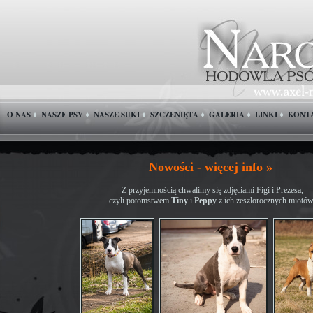
O NAS
NASZE PSY
NASZE SUKI
SZCZENIĘTA
GALERIA
LINKI
KONT
♦
♦
♦
♦
♦
♦
Nowości - więcej info »
Z przyjemnością chwalimy się zdjęciami Figi i Prezesa,
czyli potomstwem
Tiny
i
Peppy
z ich zeszłorocznych miotów