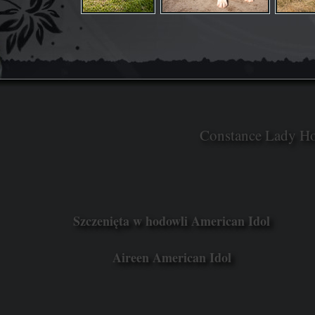
Constance Lady H
Szczenięta w hodowli American Idol
Aireen American Idol