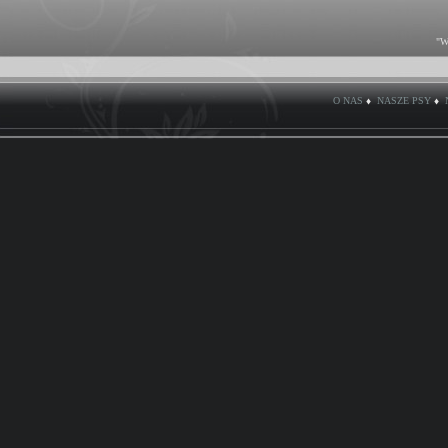
"W
O NAS
♦
NASZE PSY
♦