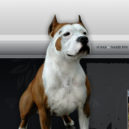
O NAS
NASZE PSY
♦