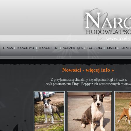
O NAS
NASZE PSY
NASZE SUKI
SZCZENIĘTA
GALERIA
LINKI
KONT
♦
♦
♦
♦
♦
♦
Nowości - więcej info »
Z przyjemnością chwalimy się zdjęciami Figi i Prezesa,
czyli potomstwem
Tiny
i
Peppy
z ich zeszłorocznych miotów