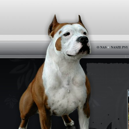
O NAS
NASZE PSY
♦