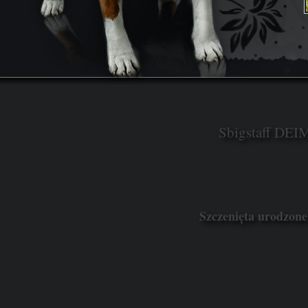
Sbigstaff DE
Szczenięta urodzone 