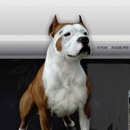
O NAS
NASZE PSY
♦