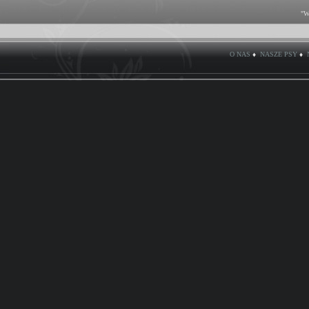
"W
O NAS
♦
NASZE PSY
♦