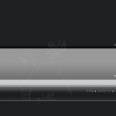
"W
O NAS
♦
NASZE PSY
♦