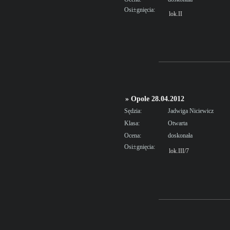
Osi±gnięcia:
lok.II
» Opole 28.04.2012
Sędzia:
Jadwiga Niciewicz
Klasa:
Otwarta
Ocena:
doskonała
Osi±gnięcia:
lok.III/7