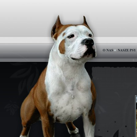
O NAS
NASZE PSY
♦