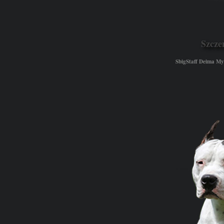
Szcze
SbigStaff Deima 