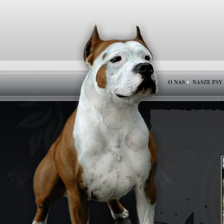
O NAS
NASZE PSY
♦