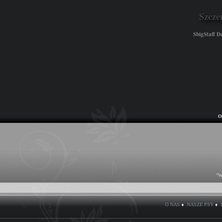
Szcze
SbigStaff 
O
"W
O NAS
♦
NASZE PSY
♦